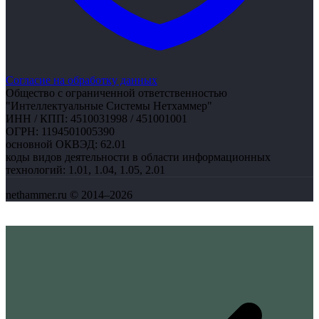
Согласие на обработку данных
Общество с ограниченной ответственностью
"Интеллектуальные Системы Нетхаммер"
ИНН / КПП:
4510031998 / 451001001
ОГРН:
1194501005390
основной ОКВЭД:
62.01
коды видов деятельности в области информационных
технологий:
1.01, 1.04, 1.05, 2.01
nethammer.ru © 2014–2026