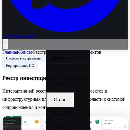
Обсудить проект
Главная
/
Кейсы
/
Реестр инвестиционных проектов
Кейсы
Системы госуправления
Сложные сайты и сервисы
Корпоративное ПО
1C
Реестр инвестиционных проектов
CRM
Интерактивный реестр инвестиционных проектов и
инфраструктурных площадок Курганской области с системой
О нас
сопровождения и контроля.
Продукты
О компании
Вакансии
Услуги