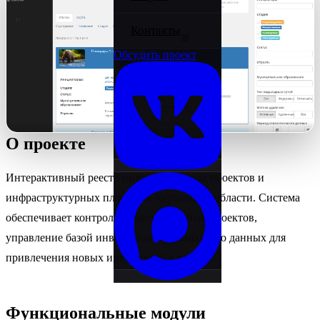
Стажировка
Контакты
Обсудить проект
Новости
О проекте
Интерактивный реестр инвестиционных проектов и
инфраструктурных площадок Курганской области. Система
обеспечивает контроль инвестиционных проектов,
управление базой инвесторов и публикацию данных для
привлечения новых инвестиций в регион.
Функциональные модули