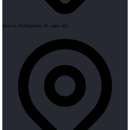
Курган, Куйбышева 36, офис 402