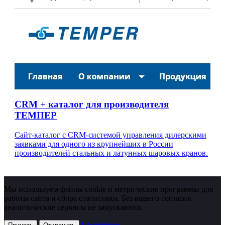
CRM + каталог для производителя
ТЕМПЕР
Сайт-каталог с CRM-системой управления дилерскими
заявками для одного из крупнейших в России
производителей стальных и латунных шаровых кранов.
Мы используем файлы cookie и метрические программы для
работы сайта и сбора статистики. Без вашего согласия
аналитические сервисы не запускаются.
Подробнее