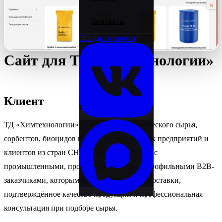
Стажировка
Контакты
Обсудить проект
Новости
Сайт для ТД «Химтехнологии»
Клиент
ТД «Химтехнологии» — поставщик химического сырья,
сорбентов, биоцидов и тары для российских предприятий и
клиентов из стран СНГ. Компания работает с
промышленными, производственными и профильными B2B-
заказчиками, которым важны стабильные поставки,
подтверждённое качество продукции и профессиональная
консультация при подборе сырья.