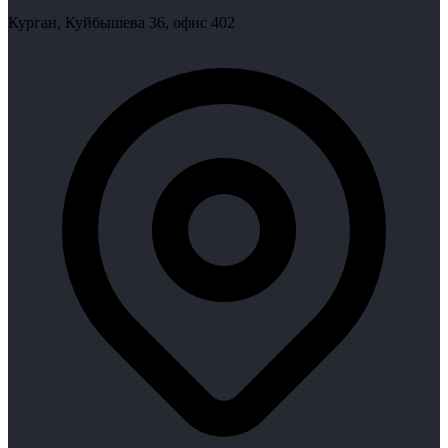
Курган, Куйбышева 36, офис 402