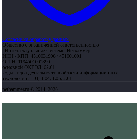
Согласие на обработку данных
Общество с ограниченной ответственностью
"Интеллектуальные Системы Нетхаммер"
ИНН / КПП:
4510031998 / 451001001
ОГРН:
1194501005390
основной ОКВЭД:
62.01
коды видов деятельности в области информационных
технологий:
1.01, 1.04, 1.05, 2.01
nethammer.ru © 2014–2026