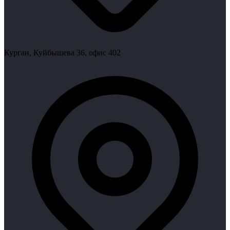
Курган, Куйбышева 36, офис 402