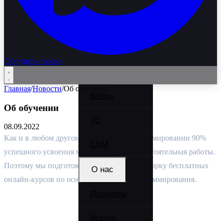
Обсудить проект
Главная
/
Новости
/
Об обучении
Кейсы
Об обучении
1C
08.09.2022
Как и в любом другом обучении, в программировании 90% 
CRM
успешного усвоения материала – это самостоятельная работы. 
Поэтому мы подготовили небольшую подборку бесплатных 
О нас
онлайн-курсов по основным языкам программирования.
Продукты
О компании
JavaScript
Вакансии
Услуги