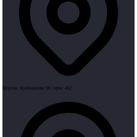
Курган, Куйбышева 36, офис 402